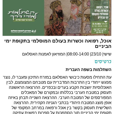
אוכל, רפואה וכשרות בעולם המוסלמי בתקופת ימי
הביניים
שישי| 23/10| 08:00-14:00| המוזיאון לאמנות האסלאם
כרטיסים
השתלמות בשפה העברית
עת התחילו מסעות כיבושי האסלאם במזרח התיכון ומעבר לו, נוצר
מפגש ייחודי בין התרבות המדברית עם מטבחם המצומצם, לבין
האוכלוסיות יושבות הקבע בערים
ובכפרים. ההרצאה הראשונה
תעסוק במטבח הערבי בכללותו ובמקורם של המאכלים
המפורסמים של המטבח הערבי. ההרצאה השנייה תבחן באיזה
אופן מוצג המטבח
היהודי בכתבי הגניזה הקהירית. ההרצאה
השלישית תעסוק בקשר בין אוכל ורפואה במרחב המקומי של
תקופת ימי הביניים תוך הסתמכות על ספרות רפואית עתיקה