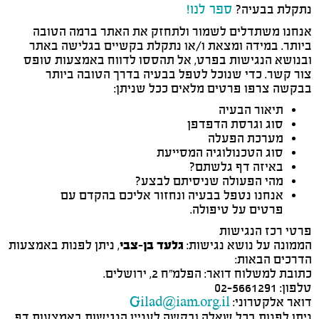
נתקלת בבעיה?
ספר לנו!
אנחנו משתדלים לשמור ולתחזק את האתר ברמה הטובה
ביותר. במידה ומצאת ו/או נתקלת בקשיים בגלישה באתר
ובנושא הנגישות בפרט, אל תהססו לדווח באמצעות טופס
צור קשר. כדי שנוכל לטפל בבעיה בדרך הטובה ביותר
בבקשה צרפו פרטים מלאים ככל שניתן:
תיאור הבעיה
סוג וגרסת הדפדפן
מערכת הפעלה
סוג הטכנולוגיה המסייעת
באיזה דף גלשתם?
מהי הפעולה שניסיתם לבצע?
אנחנו נטפל בבעיה ונחזור אליכם בהקדם עם
פרטים על טיפולה.
פרטי רכז הנגישות
הממונה על נושא נגישות:
גלעד בן-צבי
, ניתן לפנות באמצעות
הדרכים הבאות:
כתובת למשלוח דואר: הפלמ"ח 2, ירושלים.
טלפון: 02-5661291
דואר אלקטרוני:
Gilad@iam.org.il
ניתן לפנות בכל שאלה ובקשה לעניין הנגישות באמצעות דף