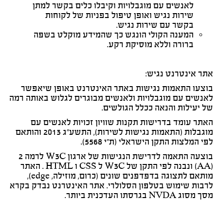
לאנשים עם מוגבלויות וקיבלו כלים בקשר למתן
שירות נגיש ואופן טיפול בפניות של לקוחות
בקשר עם שירות נגיש.
המענה הקולי הונגש כך שהמידע מוקלט בשפה
ברורה וללא מוסיקת רקע.
אתר אינטרנט נגיש:
בוצעו התאמות נגישות באתר האינטרנט באופן שיאפשר
לאנשים עם מוגבלויות ולאנשים מבוגרים לגלוש באותה רמה
של יעילות והנאה ככלל הגולשים.
האתר עומד בדרישות תקנות שוויון זכויות לאנשים עם
מוגבלות (התאמות נגישות לשירות), התשע"ג 2013 והותאם
לפי המלצות התקן הישראלי (ת"י 5568).
בוצעה התאמה לדרישת הנגישות של ארגון W3C לרמה 2
(AA) ונבנה לפי התקן של W3C ל CSS ו HTML . האתר
מותאם לתצוגה בדפדפנים שונים (כרום, מוזילה, edge),
לרבות שימוש בטלפון הסלולרי. אתר האינטרנט נבדק בקרא
מסך מסוג NVDA בגרסתו העדכנית ביותר.