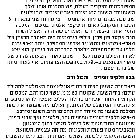
שעונה של המלכה מארי אנטואנט הוא מן השעונים
המפורסמים והיקרים בעולם, ויש המכנים אותו "מלך
השעונים". השעון הוא יצירת פאר עיצובית וטכנולוגית
שבתוכה מנגנון מתיחה אוטומטי – פיתוח חדשני במאה ה-18.
הסברה המקובלת אומרת שקצין אלמוני במשמר המלכה
הזמין אותו ב-1783 ויש האומרים שהיה זה האציל השוודי
הנס אקסל פון פרזן, שלפי השמועות היה מאהבה הנאמן של
מארי-אנטואנט ממש עד אירועי המהפכה. יותר מ-30 שנה
חלפו עד שהסתיימה מלאכת ההרכבה של השעון. הוא יצא
לאוויר העולם בשנת 1827 – שנים לאחר הוצאתה להורג של
מארי אנטואנט ב-1793, במהפכה הצרפתית, ואף לאחר מותו
של ברגה עצמו.
823 חלקים זעירים – והכול זהב
כיצד זכה השעון השמור במוזיאון לאמנות האסלאם לתהילת
עולם? גוף השעון, שקוטרו 60 מ"מ, עשוי כולו זהב. המכסים
הקדמי והאחורי עשויים בדולח-הסלע, ואפשר לראות מבעדם
את הגימור המושלם של המנגנון. ואולם, מה שעושה את שעון
המלכה לשעון כה מיוחד הוא תחכומו הרב: השעון מורכב
מ-823 חלקים זעירים (עשויים זהב, פלטינה ואף אבני ספיר,
שמונעות התפשטות של חשמל סטטי בתוך המנגנון)
ומאפשר מגוון פעולות ותצוגות: מתיחה עצמית, השוואת
השעה המקומית לשעת השמש האמיתית, הצגת ימות השבוע,