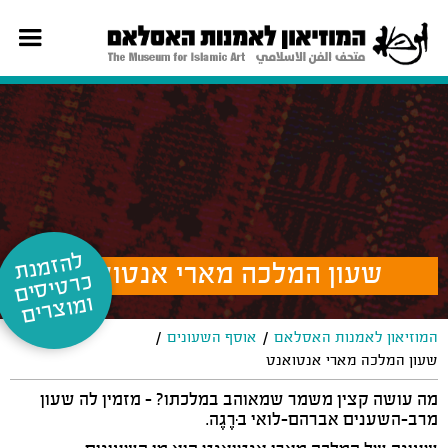
ל
ה
זמ
נת
רט
יס
ים
וצ
שעון המלכה מארי אנטואנט
כ
ומ
רים
/
/
המוזיאון לאמנות האסלאם
אוסף השעונים
שעון המלכה מארי אנטואנט
מה עושה קצין משמר שמאוהב במלכתו? - מזמין לה שעון
מרב-השענים אברהם-לואי בּרֶגֶה.