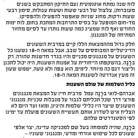
לוח שנה נמתח אוטומטית (עם התיקון המתבקש בשנים
מעוברות), צלצול של רבעי שעות ושעות עגולות, סימון רבעי
שעות ודקות, מחוג שניות שאפשר להפעילו ולהפסיקו,
מד-חום המופעל על בסיס התרחבות המתכת בחום, לוח ימות
החודש ואף לוח שמציג כמה שעות נותרו עד לסיום מחזור
המתיחה של המנגנון.
חלק גדול מההמצאות הללו קיים במרבית השעונים
הדיגיטליים המבוססים על שבב. אבל במאה ה-18 נשענו כל
השעונים על מנגנונים מכניים והיו בגדר חדשנות טהורה. רק
בּרֶגֶה, בהשקפתו הייחודית על אמנות השענות, היה יכול לתכנן
וליצור דגם כה מיוחד. לימים, הוא צפה ולא טעה, ישמש שעון
זה מעין אנדרטה לשענות המאה ה-18.
כליל השלמות של עולם השענות
אברהם-לואי בּרֶגֶה עמל מרבית חייו על המצאת מנגנונים
פורצי דרך שכל תכליתם לגבור על מגבלות טכניות. מנגנוני
השעונים שיצר היו כלילי שלמות והיגיון, ומאז ועד היום לא
הצליח איש לשדרג אותם. תעשיית השעונים פועלת עד ימינו
לפי הסטנדרטים שלהם.
בּרֶגֶה, שהיה למומחה בעל שם למכניקה עדינה, יצר אלפי
שעונים לכל שימוש אזרחי ומדעי, ומנגנוני שעוניו –