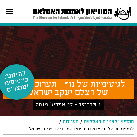
ל
ה
זמ
נת
רט
יס
ים
וצ
כ
לגיטימיות של נוף - תערוכת יחיד
ומ
רים
של הצלם יעקב ישראל
1 פברואר - 27 אפריל, 2019
/
/
המוזיאון לאמנות האסלאם
תערוכות
לגיטימיות של נוף - תערוכת יחיד של הצלם יעקב ישראל