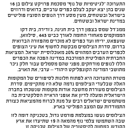
התערוכה "לגיטימיות של נוף" מסכמת פרויקט צילום בן 16
שנים בהן יצא יעקב לצלם כפרים ערביים, בדואים ודרוזים
בישראל ובשטחים, מעין מסע דרך הנופים הסוציו פוליטיים
במדינת ישראל ובשטחים.
ממג'דל שמס בצפון דרך בית חנינה, ג'ודירה, בית דקו
הממוקמים מאחורי החומה לאורך כביש 443 , סילוואן,
שועפאט, יריחו ועד כפרים לא מוכרים מהפזורה הבדואית
בדרום, סדרת הצילומים מבקשת לחשוף את עיני הצופים
לכפרים הערבים המהווים 20% מאוכלוסיית ישראל. המציאות
החברתית הפוליטית המורכבת במדינה הפכה את הכפרים
הללו לנופים מודחקים, מפני שהם מסמלים עבור חלק ניכר
מתושבי המדינה הקונפליקט היהודי – ערבי, את האויב.
מטרת התערוכה היא לפתוח חלונות לסיפורים של המקומות
האלה שבלעדי הצילומים נדמה שלא היו מתקיימים. סדרת
הצילומים מעוררת מחשבה אודות מקומות שנשכחו בחברה
הישראלית ומעלה לדיון את אופני הראייה הסלקטיבית בה
משתמשים ישראלים רבים על מנת לברוח מהמציאות כצורת
התמודדות עם המצב הפוליטי בארץ.
הצילומים נעשו במצלמת פורמט גדול, בטכניקה דומה לזו
שבה השתמשו צלמי נוף מהמאה ה 19 שתיעדו את ארץ
הקודש, כמחווה להיסטוריה של הצילום. טכניקה זו