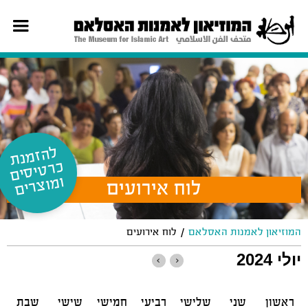
ל
ה
זמ
נת
רט
יס
ים
וצ
כ
ומ
רים
לוח אירועים
/
המוזיאון לאמנות האסלאם
לוח אירועים
יולי 2024
ראשון
שני
שלישי
רביעי
חמישי
שישי
שבת