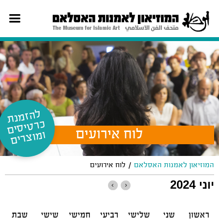
ל
ה
זמ
נת
רט
יס
ים
וצ
כ
לוח אירועים
ומ
רים
/
המוזיאון לאמנות האסלאם
לוח אירועים
יוני 2024
ראשון
שני
שלישי
רביעי
חמישי
שישי
שבת