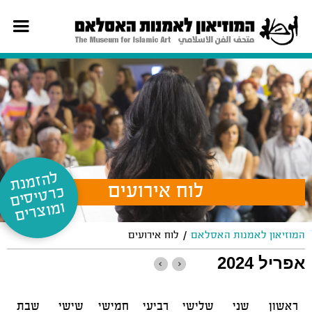
ל
ה
זמ
נת
רט
יס
ים
וצ
לוח אירועים
כ
ומ
רים
/
המוזיאון לאמנות האסלאם
לוח אירועים
אפריל 2024
ראשון
שני
שלישי
רביעי
חמישי
שישי
שבת