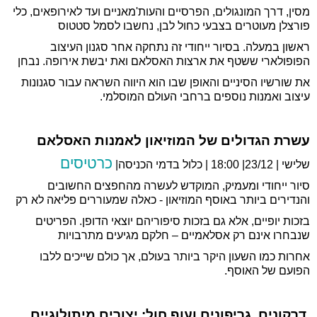
מסין, דרך המונגולים, הפרסיים והעות'מאניים ועד לאירופאים, כלי
פורצלן מעוטרים בצבעי כחול לבן, נחשבו לסמל סטטוס
ראשון במעלה. בסיור ייחודי זה נתחקה אחר סגנון העיצוב
הפופולארי ששטף את ארצות האסלאם ואת יבשת אירופה. נבחן
את שורשיו הסיניים והאופן שבו הוא היווה השראה עבור סגנונות
עיצוב ואמנות נוספים ברחבי העולם המוסלמי.
עשרת הגדולים של המוזיאון לאמנות האסלאם
כרטיסים
שלישי | 23/12| 18:00 | כלול בדמי הכניסה|
סיור ייחודי ומעמיק, המוקדש לעשרה מהחפצים החשובים
והנדירים ביותר באוסף המוזיאון - כאלה שמעוררים פליאה לא רק
בזכות יופיים, אלא גם בזכות סיפוריהם יוצאי הדופן. הפריטים
שנבחרו אינם רק אסלאמיים – חלקם מגיעים מתרבויות
אחרות כמו השעון היקר ביותר בעולם, אך כולם שייכים ללבו
.
הפועם של האוסף
דרקונים, גריפונים ועוף חול: יצורים מיתולוגיים