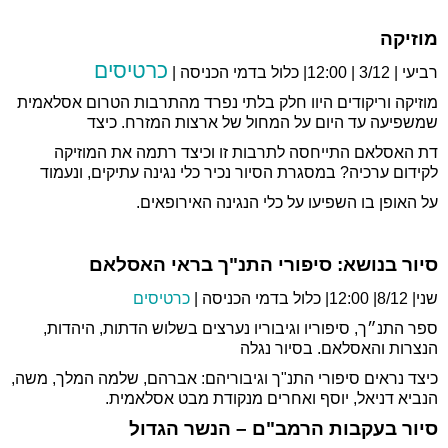
מוזיקה
כרטיסים
רביעי | 3/12 | 12:00| כלול בדמי הכניסה |
מוזיקה וריקודים היוו חלק בלתי נפרד מהתרבות הטרום אסלאמית
שמשפיעה עד היום על המחול של ארצות המזרח. כיצד
דת האסלאם התייחסה לתרבות זו וכיצד רתמה את המוזיקה
לקידום ערכיה? במסגרת הסיור נכיר כלי נגינה עתיקים, ונעמוד
על האופן בו השפיעו על כלי הנגינה האירופאים.
סיור בנושא: סיפורי התנ"ך בראי האסלאם
שני| 8/12| 12:00| כלול בדמי הכניסה |
כרטיסים
ספר התנ״ך, סיפוריו וגיבוריו נערצים בשלוש הדתות, היהדות,
הנצרות והאסלאם. בסיור נגלה
כיצד נראים סיפורי התנ"ך וגיבוריהם: אברהם, שלמה המלך, משה,
הנביא דניאל, יוסף ואחרים מנקודת מבט אסלאמית.
סיור בעקבות הרמב"ם – הנשר הגדול