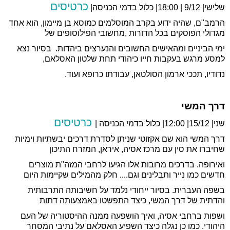
כרטיסים
שלישי| 9/12 | 18:00| כלול בדמי הכניסה|
הרמב"ם, שהיה ידוע בקרב המוסלמים כמוסא בן מיימון, הוא אחד
מגדולי הפוסקים בכל הדורות ,מחשובי הפילוסופים של
ימי הביניים ומהאישים החשובים והנערצים ביהדות. בסיור נצא
למסע מרגש בעקבות חייו כיהודי תחת שלטון האסלאם,
נדודיו, תככי ארמון הסולטאן, עבודתו כרופא ועוד.
דרך המשי
כרטיסים
שני| 15/12| 12:00| כלול בדמי הכניסה |
דרך המשי הוא שם אקזוטי שניתן לסדרת דרכים יבשתיות וימיות
שחיברו את סין עם מרכז אסיה, איראן, המזרח התיכון
ואירופה. בדרכים מרובות אלו הגיעו לרחבי המזה"ת מוצרים
חדשים כמו נייר ותבלינים וגם.... חלק מהמילים שקיימות היום
בשפה העברית. בסיור ייחודי נלמד על חשיבותה התרבותית
והדתית של דרך המשי, כיצד התפשטו באמצעותה דתות
ושפות ברחבי אסיה, ואיך הושפעה ממנה ההיסטוריה של העם
היהודי. כמו כן נגלה כיצד השפיע האסלאם על נתיבי המסחר