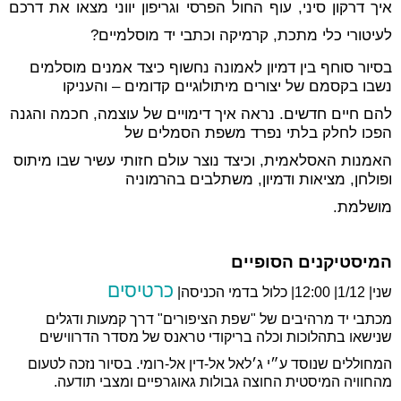
איך דרקון סיני, עוף החול הפרסי וגריפון יווני מצאו את דרכם
לעיטורי כלי מתכת, קרמיקה וכתבי יד מוסלמיים
?
בסיור סוחף בין דמיון לאמונה נחשוף כיצד אמנים מוסלמים
נשבו בקסמם של יצורים מיתולוגיים קדומים – והעניקו
להם חיים חדשים
. נראה איך דימויים של עוצמה, חכמה והגנה
הפכו לחלק בלתי נפרד משפת הסמלים של
האמנות האסלאמית, וכיצד נוצר עולם חזותי עשיר שבו מיתוס
ופולחן, מציאות ודמיון, משתלבים בהרמוניה
מושלמת.
המיסטיקנים הסופיים
כרטיסים
שני| 1/12| 12:00| כלול בדמי הכניסה|
מכתבי יד מרהיבים של "שפת הציפורים" דרך קמעות ודגלים
שנישאו בתהלוכות וכלה בריקודי טראנס של מסדר הדרווישים
המחוללים שנוסד ע״י ג׳לאל אל-דין אל-רומי. בסיור נזכה לטעום
מהחוויה המיסטית החוצה גבולות גאוגרפיים ומצבי תודעה.