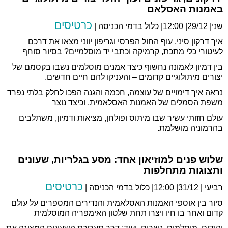
באמנות האסלאם
כרטיסים
שני| 29/12| 12:00| כלול בדמי הכניסה |
איך דרקון סיני, עוף החול הפרסי וגריפון יווני מצאו את דרכם
לעיטורי כלי מתכת, קרמיקה וכתבי יד מוסלמיים? בסיור סוחף
בין דמיון לאמונה נחשוף כיצד אמנים מוסלמים נשבו בקסמם של
יצורים מיתולוגיים קדומים – והעניקו להם חיים חדשים.
נראה איך דימויים של עוצמה, חכמה והגנה הפכו לחלק בלתי נפרד
משפת הסמלים של האמנות האסלאמית, וכיצד נוצר
עולם חזותי עשיר שבו מיתוס ופולחן, מציאות ודמיון, משתלבים
בהרמוניה מושלמת.
שלוש פנים למוזיאון אחד: מסע בגלריות, שעונים
ותצוגות מתחלפות
כרטיסים
רביעי | 31/12| 12:00| כלול בדמי הכניסה |
סיור בין אוספי האמנות האסלאמית והנדירים המספרים על עולם
קדום ואחר בו חיו ויצרו תחת שלטון האימפריה המוסלמית