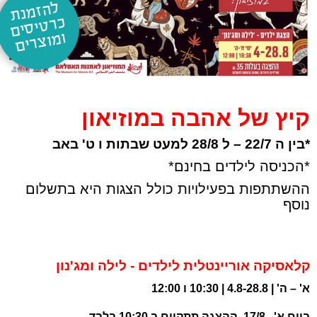
ל
ה
זמ
נת
רט
יס
ים
וצ
כ
ומ
רים
קיץ של אהבה במוזיאון
*בין ה 22/7 – ל 28/8 למעט שבתות ו ט' באב
*הכניסה לילדים בחינם*
ההשתתפות בפעילויות כולל הצגות היא בתשלום
נוסף
קלאסיקה אוריינטלית לילדים - לילה ומג'נון
א' – ה' | 4.8-28.8 | 10:30 ו 12:00
ביום א' , 17/8, ההצגה תתקיים ב 10:30 בלבד.