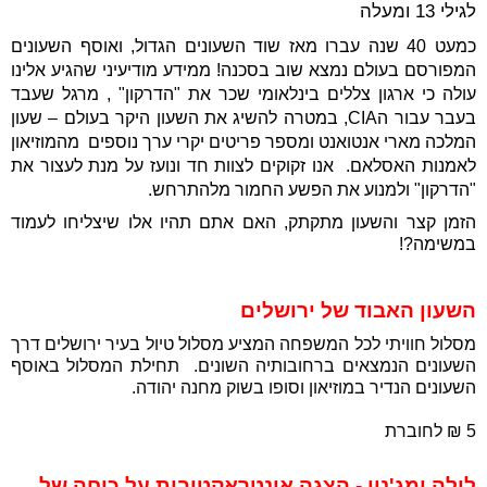
לגילי 13 ומעלה
כמעט 40 שנה עברו מאז שוד השעונים הגדול, ואוסף השעונים
המפורסם בעולם נמצא שוב בסכנה! ממידע מודיעיני שהגיע אלינו
עולה כי ארגון צללים בינלאומי שכר את "הדרקון" , מרגל שעבד
בעבר עבור ה
CIA
, במטרה להשיג את השעון היקר בעולם – שעון
המלכה מארי אנטואנט ומספר פריטים יקרי ערך נוספים מהמוזיאון
לאמנות האסלאם
.
אנו זקוקים לצוות חד ונועז על מנת לעצור את
"הדרקון" ולמנוע את הפשע החמור מלהתרחש.
הזמן קצר והשעון מתקתק, האם אתם תהיו אלו שיצליחו לעמוד
במשימה?!
השעון האבוד של ירושלים
מסלול חוויתי לכל המשפחה המציע מסלול טיול בעיר ירושלים דרך
השעונים הנמצאים ברחובותיה השונים. תחילת המסלול באוסף
השעונים הנדיר במוזיאון וסופו בשוק מחנה יהודה.
5 ₪ לחוברת
לילה ומג'נון - הצגה אינטראקטיבית על כוחה של