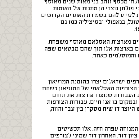
לחן מכסף וזהב בני מאות שנים מאוסף
 פולחן נוצרי הן מתנות של האומות
ת לסייע להם בשמירת האתרים הקדושים
גל, בנאפולי ובסיציליה כמו גם
דיים מארצות האסלאם מאוסף משפחת
דים בארצות אלו תוך שהם מבטאים שפה
 והמוסלמים כאחד.
שני של התערוכה עוסק בצורפות בת זמננו. 45 צורפים ישראלים יצרו בהזמנת המוזיאון
הצורפות האסלאמי של המוזיאון כשהם
. העבודות שנוצרו פורצות את תחום
במקום בו אנו חיים. עבודות הצורפות
יוצר דו שיח מסקרן בין עבר והווה,
המנוחה עפרה חזה. אלו תכשיטים
יון דוד. האחרון דור שמיני לצורפים