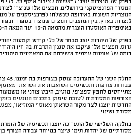
בפרק של הנצרות יוצגו לראשונה לציבור אוסף של כלי פו
המסדר הפרנציסקני בירושלים. חפצים אלו שנוצרו לצורכי
הנוצריות השונות באירופה שנשלחו לפרנציסקנים על מנ
לנצרות בארץ. בין המוצגים חפצים שנוצרו בספרד ובפורטו
באימפריה האוסטרו הונגרית מהמאה ה-16 ועד המאה ה-19.
בפרק של היהדות יוצג מבחר של כלי קודש וקמעות יהו
גרוס. חפצים אלו שיקפו את סגנון התרבות בה חיו היהו
דומה של אומנות עממית ששירתה את המאמינים היהודים
החלק ה
עבודות צורפות ותכשיטים השואבות את השראתן מאוסף 
מתייחסים לחפץ ספציפי, מוטיב, היבט צורני או משמעות
הצורפות המסורתית לטובת עיסוק בתכנים הנוגעים בזמן ו
החדשות יוצגו לצד מקור השראתן מאוסף המוזיאון, מפגש ה
מסורת ושינוי.
בחלקה השלישי של התערוכה יוצגו תכשיטיה של הזמרת 
מסורתיים של יהדות תימן שיצר במיוחד עבורה הצורף בן צ