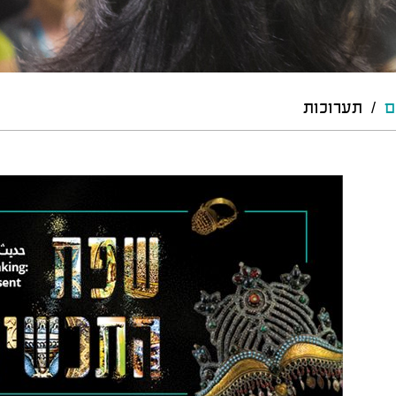
ם
/
תערוכות