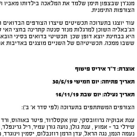
מנג'רן שבצפון תימן שלמד את המלאכה בילדותו מאביו ו
הצורפות התימנית.
עוד יוצגו בתערוכה תכשיטים שיצרו הצורפים הבדואים חס
הג'באליה השוכן למרגלות מנזר סנטה קתרינה בחצי האי ס
היא בבחינת יוצא דופן שכן תכשיטי בדואים בסיני הובאו 
ששבו ממכה. תכשיטיהם של השניים מוצגים באדיבות אורנ
אוצרת: ד"ר איריס פישוף
תאריך פתיחה: יום חמישי 30/5/19
תאריך נעילה: יום שבת 16/11/19
הצורפים המשתתפים בתערוכה (לפי סדר א' ב'):
ענת אבוקיה גרוזובסקי, שון אקסלרוד, פיטר באוהוס, ורד בב
שירלי בר - אמוץ , ענת גולן, נועה גורן עמיר, ריל גרינפלד
נעמה הנמן, נגה הראל, עדן הרמן רוזנבלום, יסמין וינוגרד, 