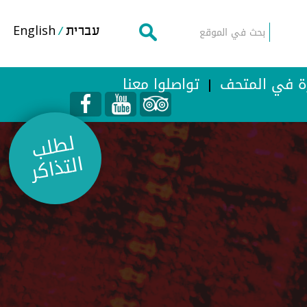
English
עברית
رة في المتحف
تواصلوا معنا
لط
لب
التذ
اك
ر