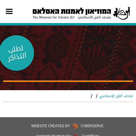
لط
لب
التذ
اك
ر
متحف الفن الإسلامي
/
/
WEBSITE CREATED BY
CYBERSERVE
content strategy by
GemPlan