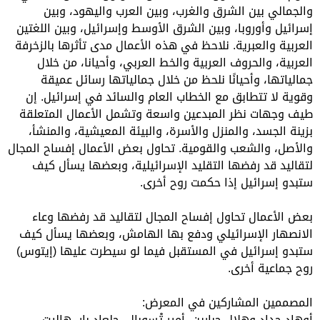
والجمالي بين الشرق والغرب، وبين العرب واليهود، وبين
إسرائيل وأوروبا، وبين الشرق الأوسط وإسرائيل، وبين اللغتين
العربية والعبرية. نلاحظ في هذه الأعمال مدى تأثرها بالزخرفة
العربية، والحروف العربية والخط العربي، وأحيانا، من خلال
جمالياتها، وأحيانًا نلحظ من خلال جمالياتها رسائل عميقة
وقوية لا تتطابق مع الخطاب العام والسائد في إسرائيل. إن
طيف وجهات نظر المبدعين واسعة وتشمل الأعمال المتعلقة
بزينة الجسد، والمنزل والأسرة، والبيئة المعيشية، والمنشأ،
والأصل، والشعب والقومية. تحاول بعض الأعمال إفساح المجال
لتقاليد قد رفضها التقليد الإسرائيلية، وبعضها يسأل كيف
ستبدو إسرائيل إذا حكمت روح أخرى.
بعض الأعمال تحاول إفساح المجال لتقاليد قد رفضها وعاء
الانصهار الإسرائيلي ودفع بها الهامش، وبعضها يسأل كيف
ستبدو إسرائيل في المستقبل فيما لو سيطرت عليها (إيتوس)
روح جماعية أخرى.
المصممين المشاركين في المعرض:
أوهاد حداد وهلال جبارين، أمير تْسوبال، جلعاد بار، هاليت