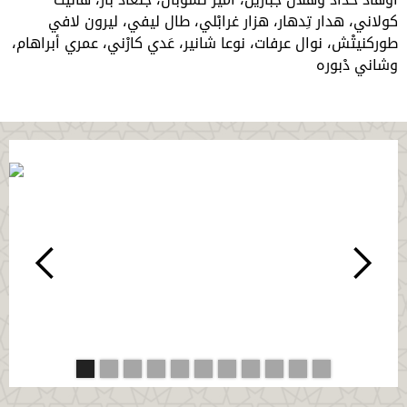
كولاني، هدار تِدهار، هزار غرابْلي، طال ليفي، ليرون لافي
طوركنيتْش، نوال عرفات، نوعا شانير، عَدي كارْني، عمري أبراهام،
وشاني دْبوره