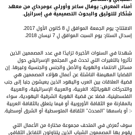
أمناء المعرض: يوفال ساعَر وأورلي عومِرحاي من معهد
شِنْكار للتوثيق والبحوث التصميمية في إسرائيل.
الافتتاح: يوم الجمعة الموافق لِ 8 كانون الأول 2017.
إسدال الستار: يوم السبت الموافق لِ 7 نيسان 2018.
شهدنا في السنوات الأخيرة تزايدًا في عدد المصممين الذين
تأثروا بالتغيرات التي تحدث في المجتمع الإسرائيلي حول
مسائل الانتماء والهوية والأصل والجنس والجنسية وغيرها. إن
القضايا المهيمنة الناشئة عن أعمال هؤلاء المصممين هي
قضية العلاقات بين العرب واليهود الذين يعيشون جنبا إلى جنب
والتحركات الهوياتيَّة: الغربية، والعربية الإسرائيلية، والعربية
الفلسطينية، فضلا عن قضية الهوية الشرقية اليهودية، سواء
بالمقارنة مع الثقافة الأوروبية أو فيما يتعلق بالثقافة العربية
-: أو باسمها "المحدث" الثقافة المتوسطية أو الشرق أوسطية.
سوف تُعرَض في المتحف مجموعة مختارة من الأعمال التي
يقوم بها المصممون الشباب الذين يتناولون التفاعل الثقافي