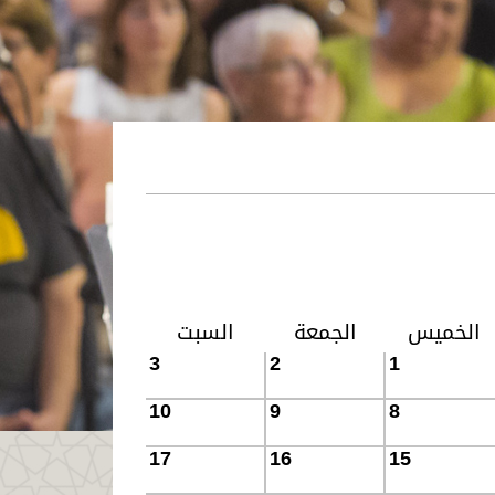
الخميس
الجمعة
السبت
3
2
1
10
9
8
17
16
15