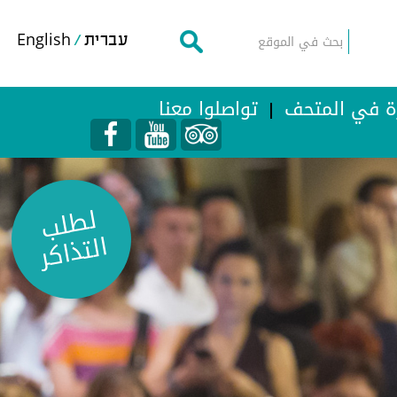
English
עברית
رة في المتحف
تواصلوا معنا
لط
لب
التذ
اك
ر