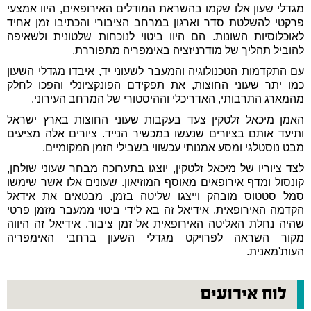
מגדלי שעון אלו שקמו בהשראת המודלים האירופאים, היוו אמצעי
פרקטי להשלטת סדר וארגון במרחב הציבורי והכתיבו זמן אחיד
לאוכלוסיות השונות. הם היוו ביטוי לנוכחות שלטונית ולשאיפה
להוביל תהליך של מודרניזציה באימפריה מתפוררת.
עם התקדמות הטכנולוגיה והמעבר לשעוני יד, איבדו מגדלי השעון
כמו יתר שעוני החוצות, את תפקידם הפונקציונלי והפכו לחלק
מהמארג התרבותי, האדריכלי וההיסטורי של המרחב העירוני.
האמן מיכאל זלטקין צעד בעקבות שעוני החוצות בארץ ישראל
ותיעד אותם בציורים שנעשו במכשיר הנייד. ציורים אלה מציעים
מבט נוסטלגי ומסע אמנותי עכשווי בשבילי הזמן המקומיים.
לצד ציוריו של מיכאל זלטקין, יוצגו בתערוכה מבחר שעוני שולחן,
קונסול ומדף אירופאים מאוסף המוזיאון. שעונים אלו אשר שימשו
סמל סטטוס מובהק וייצגו שליטה בזמן, מבטאים את אידאל
הקדמה האירופאית. אידיאל זה בא לידי ביטוי ממעבר מזמן פרטי
שהיה נחלת האליטה האירופאית אל זמן ציבור. אידיאל זה היווה
מקור השראה לפרויקט מגדלי השעון ברחבי האימפריה
העות'מאנית.
לוח אירועים