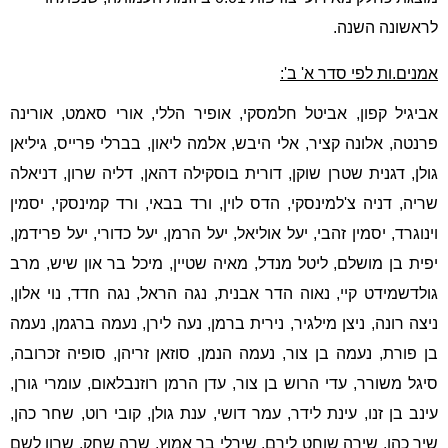
לראשונה השנה.
אמנים.ות לפי סדר א' ב':
אביגיל קפון
,
אביטל חלמסקי
,
אופיר הללי
,
אורי סאמט
,
אורינה
פרנטה
,
אלונה קציר
,
אלי היבש
,
אלמה ליאון
,
בברלי פרייס
,
גיליאן
גולן
,
דגנית שטרן שוקן
,
דורית בוסקילה דהאן
,
דליה שרון
,
דניאלה
שריה
,
דניה צ
'
למינסקי
,
הדס לוין
,
ורד בבאי
,
ורד קמינסקי
,
יסמין
וינוגרד
,
יסמין זהבי
,
יעל אוליאל
,
יעל הרמן
,
יעל כדורי
,
יעל פרידמן
,
יפית בן מושלם
,
ליטל מנדל
,
מאיה שטיין
,
מיכל בר און שיש
,
מרב
גולדשמידט קיי
,
נאוה הדר אבנית
,
נגה הראל
,
נגה חדד
,
נוי אלון
,
ניצה רונה
,
ניצן מילגיר
,
נירית ברמן
,
נעה לירן
,
נעמה ברגמן
,
נעמה
בן פורת
,
נעמה בן צור
,
נעמה הנמן
,
סוזאן זריהן
,
סופיה זכרובה
,
סיגל משורר
,
עדי הרוש בן צור
,
עדן הרמן רוזנבלאום
,
עומרי גורן
,
עינב בן זנו
,
עינת לידר
,
עמר דושי
,
ענת גולן
,
קובי רוט
,
שחר כהן
,
שיר כהן
,
שירה שוחט לירם
,
שירלי בר אמוץ
,
שרה שחק
,
שרון לשם