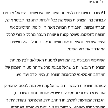
רב־ממדית.
61 צורפים וצורפות מ'עמותת הצורפות העכשווית בישראל' מציגים
עבודות בהן הצורפות משמשת ככלי לעדות, לתגובה ולביטוי אישי,
חברתי ומקומי. העבודות חבויות מאחורי וילונות, המזמינים את
הצופה להסיטם. פעולה קטנה זו יוצרת מעבר מחלל ציבורי לחלל
אישי ואינטימי, ומעצבת את חוויית הביקור כתהליך של חשיפה
המהדהד את רגע השינוי.
השותפות הטבעית בין המוזיאון לאמנות האסלאם לבין עמותת
הצורפות העכשווית בישראל נובעת מהקשר ההיסטורי העמוק של
המרחב האסלאמי למלאכות הצורפות, מימי קדם ועד ימינו.
עמותת הצורפות העכשווית בישראל קמה על מנת לבסס ולהעמיק
את הידע הציבורי והמקצועי בישראל אודות תחום הצורפות,
והגברת המודעות לחשיבותו התרבותית. התערוכה 'נקודת היתוך'
מוצגת כחלק מאירועי צורפות 0.01 ביוזמת העמותה, שנפתחו