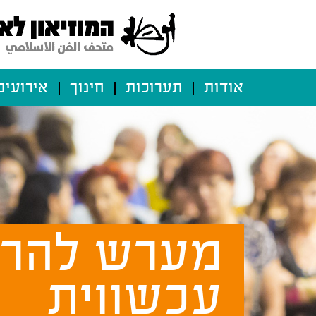
אודות
תערוכות
חינוך
אירועים
מערש להרס
עכשווית