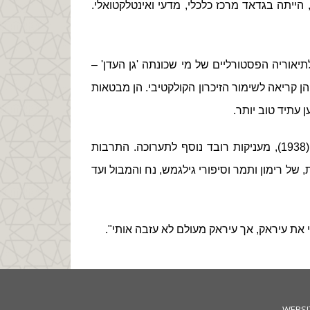
ייתה בגדאד מרכז כלכלי, מדעי ואינטלקטואלי.
אוריה הפסטורליים של מי שכונתה 'גן העדן' –
ן קריאה לשימור הזיכרון הקולקטיבי. הן מבטאות
 עתיד טוב יותר.
עבודותיו של עודד הלחמי, אמן יהודי ישראלי־אמריקאי יליד עיראק (1938), מעניקות רובד נוסף לתערוכה. התרבות
של רימון ותמר וסיפורי גילגמש, נח והמבול ועד
י את עיראק, אך עיראק מעולם לא עזבה אותי".
WEBSI