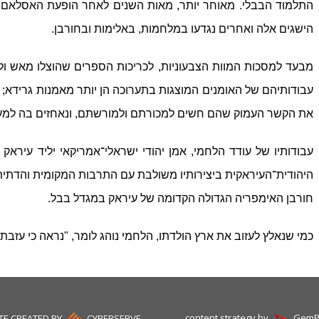
התלמוד הבבלי.
מאוחר יותר, מאות השנים לאחר הופעת האסלאם, ה
הישגים אלה ואחרים נגדעו במלחמות, באלימות ובחורבן.
מבעד למסכות המוות הצבעוניות, לכריכות הספרים שהוצלו מאש ולתי
עבודותיהם של האומנים המוצגות בתערוכה הן יותר מאמנות גרידא; ה
את הקשר העמוק שהם חשים
למכורתם
ול
מורשתם, ונאחזים בה למען
היהודית־העיראקית ביצירותיו משולבת עם התרבות המקומית והדתית, 
חורבן האימפריה הגדולה הקדומה של עיראק במגדל בבל.
כמי שנאלץ לעזוב את ארץ הולדתו, הלחמי נוהג לומר, "נראה כי עזבת
content strategy by
GemP
TE CREATED BY
CYBERSERVE